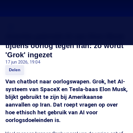
AI
Amerika gebruikt AI van Elon Musk
tijdens oorlog tegen Iran: zo wordt
'Grok' ingezet
17 jun 2026, 19:04
Delen
Van chatbot naar oorlogswapen. Grok, het AI-
systeem van SpaceX en Tesla-baas Elon Musk,
blijkt gebruikt te zijn bij Amerikaanse
aanvallen op Iran. Dat roept vragen op over
hoe ethisch het gebruik van AI voor
oorlogsdoeleinden is.