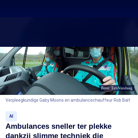
Bron: EenVandaag
Verpleegkundige Gaby Moons en ambulancechauffeur Rob Balt
AI
Ambulances sneller ter plekke
dankzij slimme techniek die