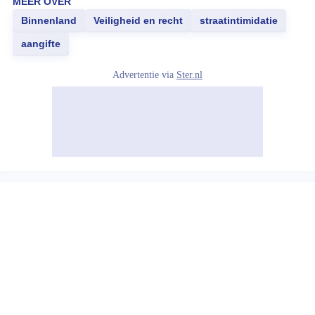
MEER OVER
Binnenland
Veiligheid en recht
straatintimidatie
aangifte
Advertentie via
Ster.nl