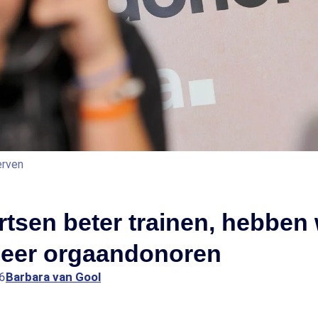
erven
rtsen beter trainen, hebben
meer orgaandonoren
6
Barbara van Gool