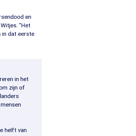
ersendood en
Witjes. "Het
 in dat eerste
eren in het
om zijn of
rlanders
0 mensen
e helft van