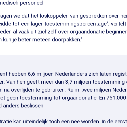
 medisch personeel.
 zagen we dat het loskoppelen van gesprekken over h
idde tot een lager toestemmingspercentage", vertelt 
ieleden al vaak uit zichzelf over orgaandonatie beginnen
n kun je beter meteen doorpakken."
nt hebben 6,6 miljoen Nederlanders zich laten registr
er. Van hen geeft meer dan 3,7 miljoen toestemming 
n na overlijden te gebruiken. Ruim twee miljoen Nede
ciet geen toestemming tot orgaandonatie. En 751.00
d anders beslissen.
tratie kan uiteindelijk toch een nee worden. In de eerst