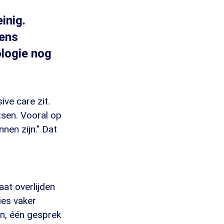
inig.
gens
ologie nog
ive care zit.
tsen. Vooral op
nen zijn." Dat
at overlijden
ies vaker
n, één gesprek