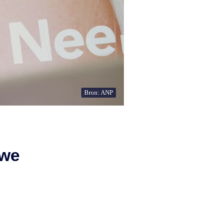
Bron: ANP
 we