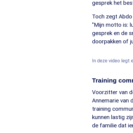
gesprek het best
Toch zegt Abdo da
"Mijn motto is: l
gesprek en de sn
doorpakken of ju
In deze video legt e
Training com
Voorzitter van 
Annemarie van d
training commun
kunnen lastig z
de familie dat i