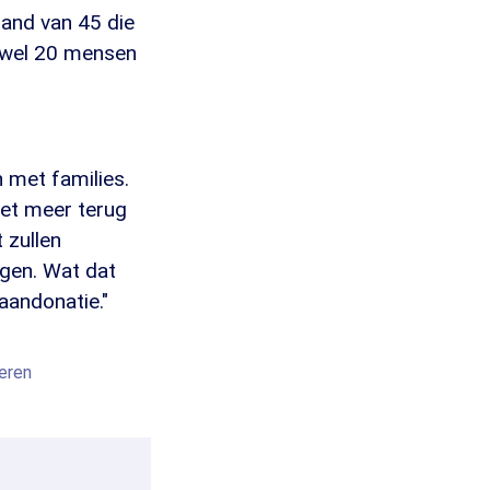
mand van 45 die
k wel 20 mensen
 met families.
iet meer terug
 zullen
jgen. Wat dat
aandonatie."
eren