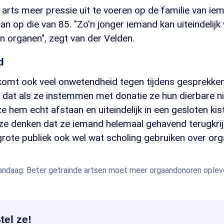
 arts meer pressie uit te voeren op de familie van ie
dan op die van 85. "Zo'n jonger iemand kan uiteindelij
n organen", zegt van der Velden.
d
komt ook veel onwetendheid tegen tijdens gesprekken
dat als ze instemmen met donatie ze hun dierbare n
ze hem echt afstaan en uiteindelijk in een gesloten kist
f ze denken dat ze iemand helemaal gehavend terugkri
grote publiek ook wel wat scholing gebruiken over org
ndaag: Beter getrainde artsen moet meer orgaandonoren oplev
tel ze!