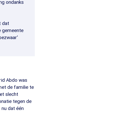
ing ondanks
t dat
se gemeente
bezwaar'
rid Abdo was
met de familie te
et slecht
onatie tegen de
t nu dat één