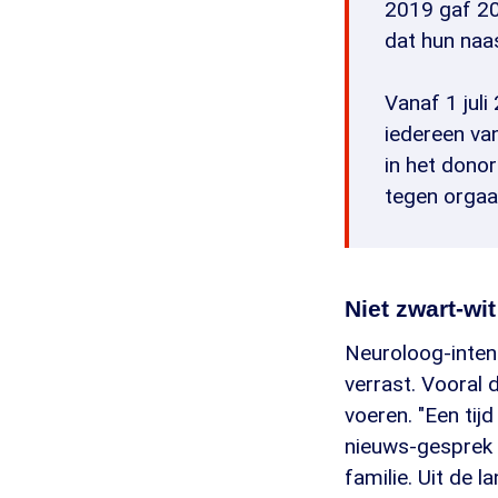
2019 gaf 2
dat hun naa
Vanaf 1 jul
iedereen va
in het dono
tegen orgaa
Niet zwart-wit
Neuroloog-inten
verrast. Vooral 
voeren. "Een tij
nieuws-gesprek v
familie. Uit de l