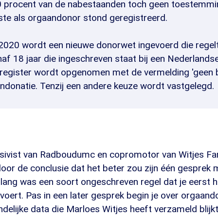
0 procent van de nabestaanden toch geen toestemm
ste als orgaandonor stond geregistreerd.
i 2020 wordt een nieuwe donorwet ingevoerd die regel
naf 18 jaar die ingeschreven staat bij een Nederland
rregister wordt opgenomen met de vermelding 'geen 
ndonatie. Tenzij een andere keuze wordt vastgelegd.
sivist van Radboudumc en copromotor van Witjes Fa
door de conclusie dat het beter zou zijn één gesprek 
d lang was een soort ongeschreven regel dat je eerst h
oert. Pas in een later gesprek begin je over orgaand
andelijke data die Marloes Witjes heeft verzameld blijk