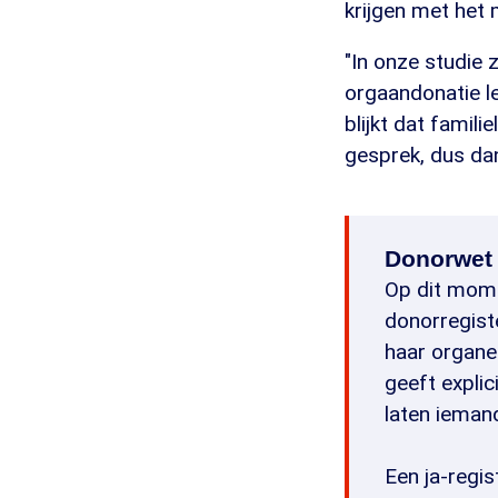
krijgen met het
"In onze studie
orgaandonatie le
blijkt dat famil
gesprek, dus da
Donorwet
Op dit mome
donorregist
haar organe
geeft expli
laten ieman
Een ja-regis