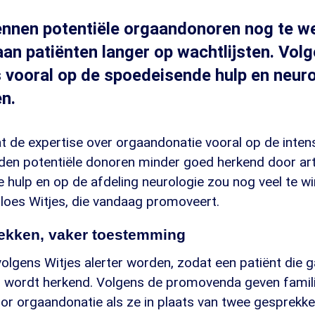
nnen potentiële orgaandonoren nog te we
an patiënten langer op wachtlijsten. Vol
 vooral op de spoedeisende hulp en neur
en.
dat de expertise over orgaandonatie vooral op de intens
rden potentiële donoren minder goed herkend door ar
hulp en op de afdeling neurologie zou nog veel te win
loes Witjes, die vandaag promoveert.
ekken, vaker toestemming
lgens Witjes alerter worden, zodat een patiënt die ga
r wordt herkend. Volgens de promovenda geven famil
r orgaandonatie als ze in plaats van twee gesprekke