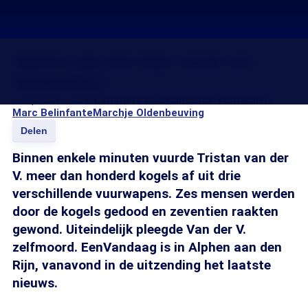
Alphen aan den Rijn rouwt om
slachtoffers
12 apr 2011, 02:40
Lammert de Bruin
Guido Vermeulen
Marc Belinfante
Marchje Oldenbeuving
Delen
Binnen enkele minuten vuurde Tristan van der
V. meer dan honderd kogels af uit drie
verschillende vuurwapens. Zes mensen werden
door de kogels gedood en zeventien raakten
gewond. Uiteindelijk pleegde Van der V.
zelfmoord. EenVandaag is in Alphen aan den
Rijn, vanavond in de uitzending het laatste
nieuws.