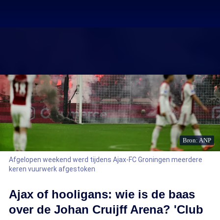
Bron: ANP
Afgelopen weekend werd tijdens Ajax-FC Groningen meerdere
keren vuurwerk afgestoken
Ajax of hooligans: wie is de baas
over de Johan Cruijff Arena? 'Club