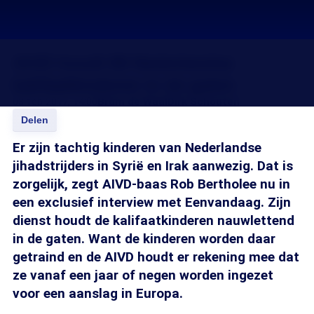
AIVD houdt 80 Nederlandse
kalifaatkinderen in de gaten
03 feb 2017, 14:00
Bram de Waal
Dirk Schouten
Delen
Er zijn tachtig kinderen van Nederlandse
jihadstrijders in Syrië en Irak aanwezig. Dat is
zorgelijk, zegt AIVD-baas Rob Bertholee nu in
een exclusief interview met Eenvandaag. Zijn
dienst houdt de kalifaatkinderen nauwlettend
in de gaten. Want de kinderen worden daar
getraind en de AIVD houdt er rekening mee dat
ze vanaf een jaar of negen worden ingezet
voor een aanslag in Europa.