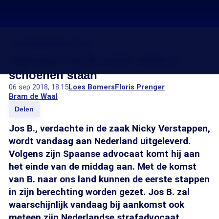
Zaak-Nicky Verstappen
Advocaat Jos B. moet ‘sterk in
schoenen staan'
06 sep 2018, 18:15
Loes Bomers
Floris Prenger
Bram de Waal
Delen
Jos B., verdachte in de zaak Nicky Verstappen,
wordt vandaag aan Nederland uitgeleverd.
Volgens zijn Spaanse advocaat komt hij aan
het einde van de middag aan. Met de komst
van B. naar ons land kunnen de eerste stappen
in zijn berechting worden gezet. Jos B. zal
waarschijnlijk vandaag bij aankomst ook
meteen zijn Nederlandse strafadvocaat