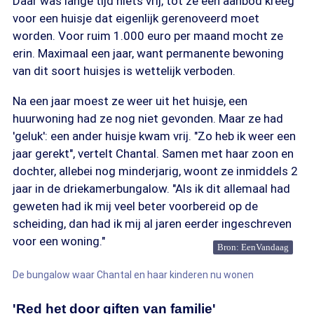
Daar was lange tijd niets vrij, tot ze een aanbod kreeg
voor een huisje dat eigenlijk gerenoveerd moet
worden. Voor ruim 1.000 euro per maand mocht ze
erin. Maximaal een jaar, want permanente bewoning
van dit soort huisjes is wettelijk verboden.
Na een jaar moest ze weer uit het huisje, een
huurwoning had ze nog niet gevonden. Maar ze had
'geluk': een ander huisje kwam vrij. "Zo heb ik weer een
jaar gerekt", vertelt Chantal. Samen met haar zoon en
dochter, allebei nog minderjarig, woont ze inmiddels 2
jaar in de driekamerbungalow. "Als ik dit allemaal had
geweten had ik mij veel beter voorbereid op de
scheiding, dan had ik mij al jaren eerder ingeschreven
voor een woning."
Bron: EenVandaag
De bungalow waar Chantal en haar kinderen nu wonen
'Red het door giften van familie'