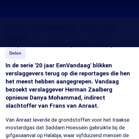
20 jaar EenVandaag: Terug naar
Danya
08 aug 2013, 18:25
Joost Blokzijl
Herman Zaalberg
Delen
In de serie '20 jaar EenVandaag' blikken
verslaggevers terug op die reportages die hen
het meest hebben aangegrepen. Vandaag
bezoekt verslaggever Herman Zaalberg
opnieuw Danya Mohammad, indirect
slachtoffer van Frans van Anraat.
Van Anraat leverde de grondstoffen voor het Iraakse
mosterdgas dat Saddam Hoessein gebruikte bij de
gifgasaanval op Halabja, waar vijfduizend mensen de