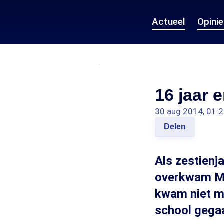
Actueel
Opini
16 jaar 
30 aug 2014, 01:
Delen
Als zestienj
overkwam Maa
kwam niet me
school gega