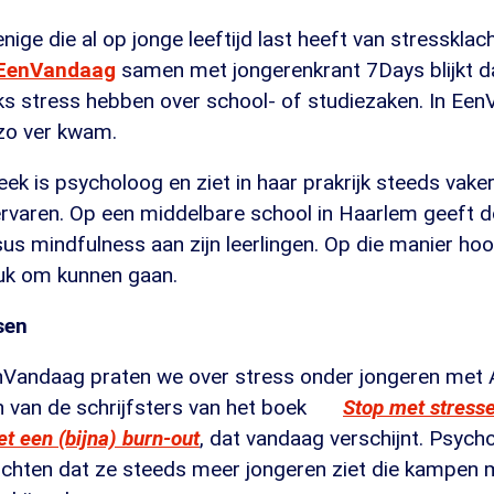
enige die al op jonge leeftijd last heeft van stressklac
 EenVandaag
samen met jongerenkrant 7Days blijkt da
ks stress hebben over school- of studiezaken. In Een
zo ver kwam.
ek is psycholoog en ziet in haar prakrijk steeds vake
ervaren. Op een middelbare school in Haarlem geeft 
sus mindfulness aan zijn leerlingen. Op die manier hoop
uk om kunnen gaan.
sen
nVandaag praten we over stress onder jongeren met
 van de schrijfsters van het boek
Stop met stress
t een (bijna) burn-out
, dat vandaag verschijnt. Psych
ichten dat ze steeds meer jongeren ziet die kampen 