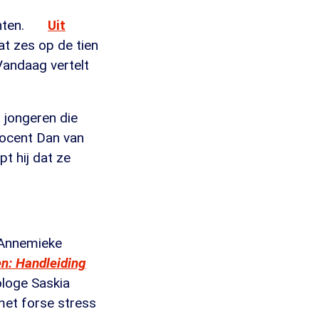
hten.
Uit
t zes op de tien
Vandaag vertelt
r jongeren die
docent Dan van
t hij dat ze
 Annemieke
en: Handleiding
ologe Saskia
met forse stress