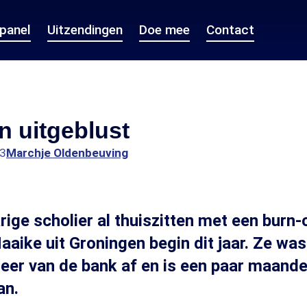
epanel
Uitzendingen
Doe mee
Contact
en uitgeblust
23
Marchje Oldenbeuving
arige scholier al thuiszitten met een burn
ike uit Groningen begin dit jaar. Ze wa
er van de bank af en is een paar maande
an.