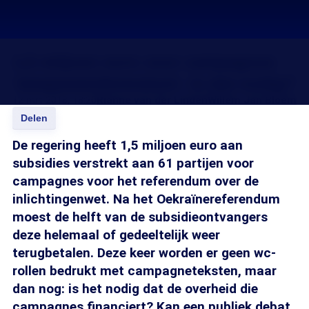
1,5 miljoen euro voor campagnes
'sleepwetreferendum'. Is dat nodig?
12 mrt 2018, 18:20
Rianne van der Linden
Willem Jan Bloem
Delen
De regering heeft 1,5 miljoen euro aan
subsidies verstrekt aan 61 partijen voor
campagnes voor het referendum over de
inlichtingenwet. Na het Oekraïnereferendum
moest de helft van de subsidieontvangers
deze helemaal of gedeeltelijk weer
terugbetalen. Deze keer worden er geen wc-
rollen bedrukt met campagneteksten, maar
dan nog: is het nodig dat de overheid die
campagnes financiert? Kan een publiek debat