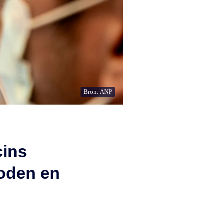
Bron: ANP
cins
doden en