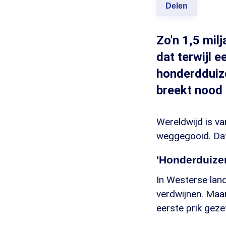
Delen
Zo'n 1,5 mil
dat terwijl 
honderdduize
breekt nood 
Wereldwijd is va
weggegooid. Dat 
'Honderduize
In Westerse lan
verdwijnen. Maar
eerste prik geze