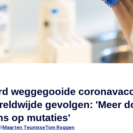
jard weggegooide coronavac
reldwijde gevolgen: 'Meer 
s op mutaties'
9
Maarten Teunisse
Tom Roggen