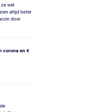
 ze wel
ien altijd beter
accin door
n corona en 4
ele