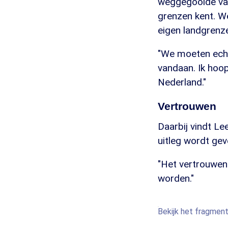
weggegooide vacc
grenzen kent. W
eigen landgrenzen
"We moeten echt
vandaan. Ik hoo
Nederland."
Vertrouwen
Daarbij vindt L
uitleg wordt gev
"Het vertrouwen 
worden."
Bekijk het fragment