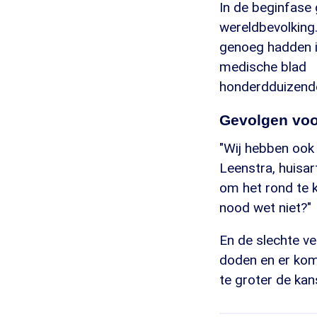
In de beginfase 
wereldbevolking.
genoeg hadden i
medische blad
honderdduizende
Gevolgen voo
"Wij hebben ook 
Leenstra, huisart
om het rond te k
nood wet niet?"
En de slechte ver
doden en er kom
te groter de kans