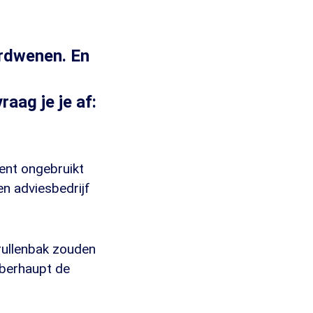
erdwenen. En
aag je je af:
ent ongebruikt
en adviesbedrijf
rullenbak zouden
überhaupt de