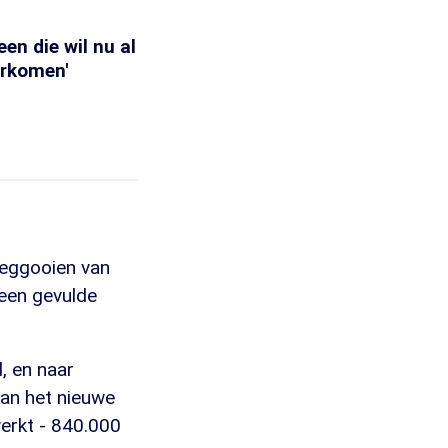
en die wil nu al
orkomen'
weggooien van
 een gevulde
, en naar
van het nieuwe
erkt - 840.000