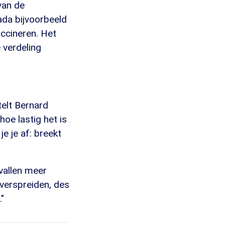
van de
ada bijvoorbeeld
ccineren. Het
 verdeling
telt Bernard
hoe lastig het is
e je af: breekt
 vallen meer
verspreiden, des
"