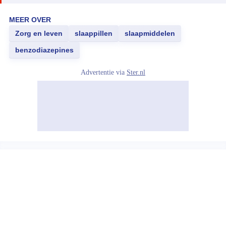
MEER OVER
Zorg en leven
slaappillen
slaapmiddelen
benzodiazepines
Advertentie via
Ster.nl