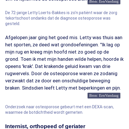
Bron: EenVandaag
De 72-jarige Letty Loerts-Bakkes is zo'n patiënt waar de zorg
tekortschoot ondanks dat de diagnose osteoporose was
gesteld.
Afgelopen jaar ging het goed mis. Letty was thuis aan
het sporten, ze deed wat grondoefeningen. "Ik lag op
mijn rug en kreeg mijn hoofd niet zo goed op de
grond. Toen ik met mijn handen wilde helpen, hoorde ik
opeens 'krak'. Dat krakende geluid kwam van drie
rugwervels. Door de osteoporose waren ze zodanig
verzwakt dat ze door een onschuldige beweging
braken. Sindsdien leeft Letty met beperkingen en pijn.
Bron: EenVandaag
Onderzoek naar osteoporose gebeurt met een DEXA-scan,
waarmee de botdichtheid wordt gemeten.
Internist, orthopeed of geriater