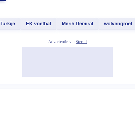
Turkije
EK voetbal
Merih Demiral
wolvengroet
Advertentie via
Ster.nl