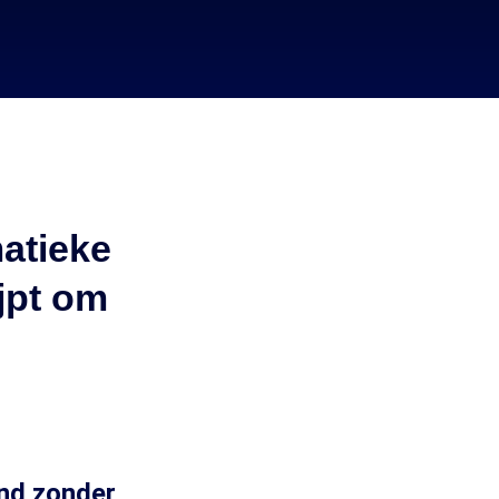
atieke
ijpt om
and zonder