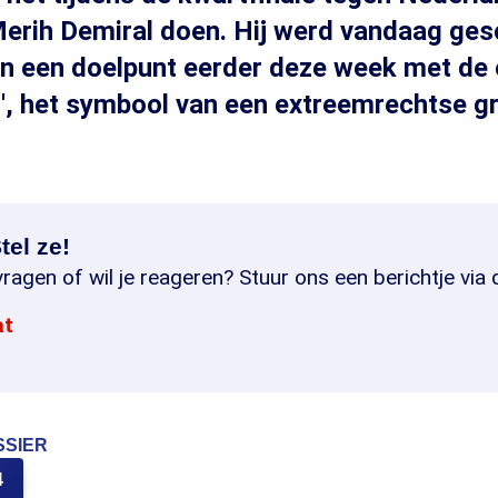
erih Demiral doen. Hij werd vandaag ges
van een doelpunt eerder deze week met d
', het symbool van een extreemrechtse g
tel ze!
ragen of wil je reageren? Stuur ons een berichtje via 
at
SSIER
4