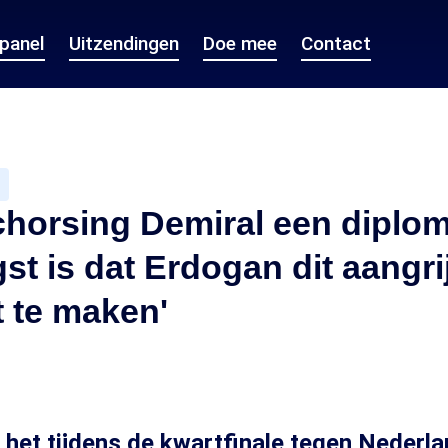
epanel
Uitzendingen
Doe mee
Contact
horsing Demiral een diplom
gst is dat Erdogan dit aangr
 te maken'
 het tijdens de kwartfinale tegen Nederl