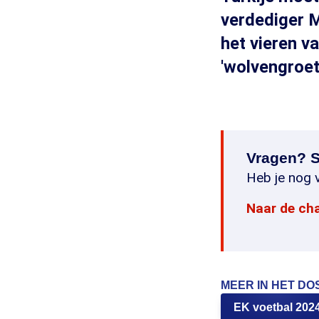
verdediger M
het vieren 
'wolvengroet
Vragen? S
Heb je nog v
Naar de ch
MEER IN HET DO
EK voetbal 202