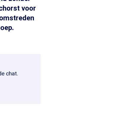
chorst voor
e omstreden
roep.
de chat.