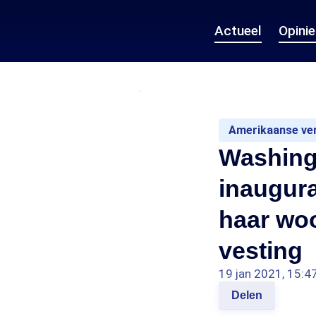
Actueel
Opini
Amerikaanse ver
Washing
inaugura
haar woo
vesting
19 jan 2021, 15:4
Delen