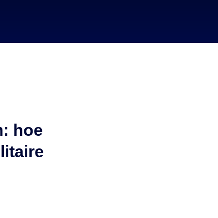
m: hoe
itaire