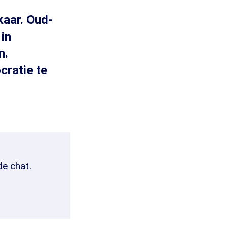
kaar. Oud-
in
n.
cratie te
de chat.