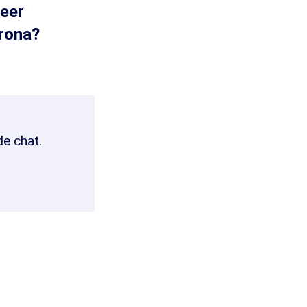
meer
orona?
de chat.