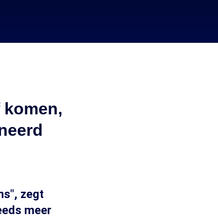
f komen,
ineerd
ns", zegt
eeds meer