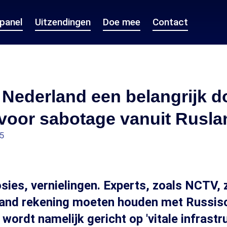
epanel
Uitzendingen
Doe mee
Contact
ederland een belangrijk do
 voor sabotage vanuit Rusla
35
sies, vernielingen. Experts, zoals NCTV,
land rekening moeten houden met Russis
wordt namelijk gericht op 'vitale infrastru