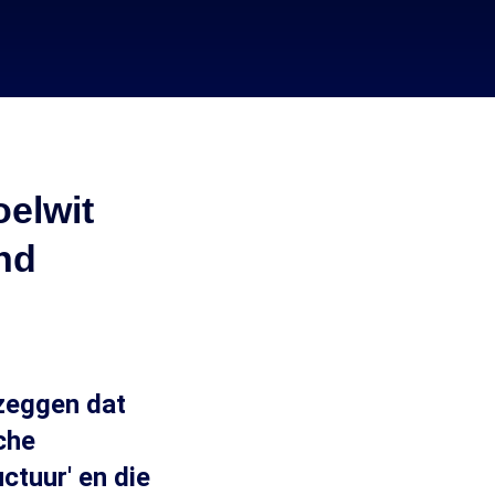
elwit
nd
 zeggen dat
che
ctuur' en die