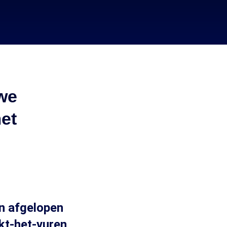
uwe
et
jn afgelopen
kt-het-vuren