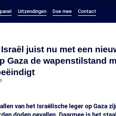
epanel
Uitzendingen
Doe mee
Contact
sraël juist nu met een nie
p Gaza de wapenstilstand m
eëindigt
55
allen van het Israëlische leger op Gaza zi
den doden gevallen. Daarmee is het staa