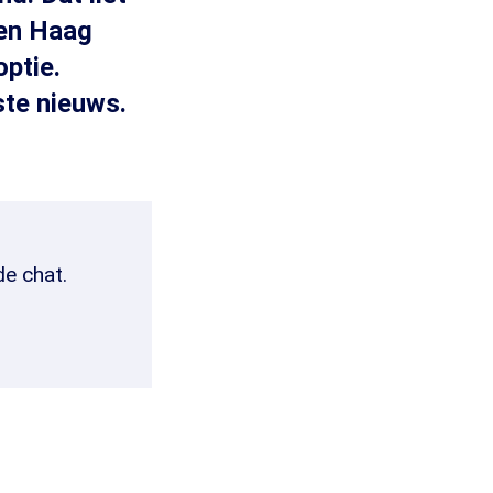
Den Haag
optie.
ste nieuws.
de chat.