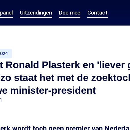
epanel
Uitzendingen
Doe mee
Contact
2024
t Ronald Plasterk en 'liever
 zo staat het met de zoektoc
e minister-president
01
erk wordt toch geen premier van Nederlan