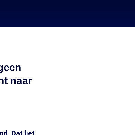
 geen
ht naar
d. Dat liet