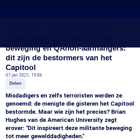
Donald Trump
Amerikaanse verkiezingen 2020
Proud Boys, de Stop-the-Steal-
beweging en QAnon-aanhangers:
dit zijn de bestormers van het
Capitool
07 jan 2021, 19:06
Delen
Misdadigers en zelfs terroristen werden ze
genoemd: de menigte die gisteren het Capitool
bestormde. Maar wie zijn het precies? Brian
Hughes van de American University zegt
erover: "Dit inspireert deze militante beweging
tot meer gewelddadigheden."