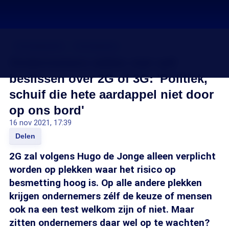
Coronavaccin
Coronavirus
Ondernemers willen niet zelf
beslissen over 2G of 3G: 'Politiek,
schuif die hete aardappel niet door
op ons bord'
16 nov 2021, 17:39
Delen
2G zal volgens Hugo de Jonge alleen verplicht
worden op plekken waar het risico op
besmetting hoog is. Op alle andere plekken
krijgen ondernemers zélf de keuze of mensen
ook na een test welkom zijn of niet. Maar
zitten ondernemers daar wel op te wachten?