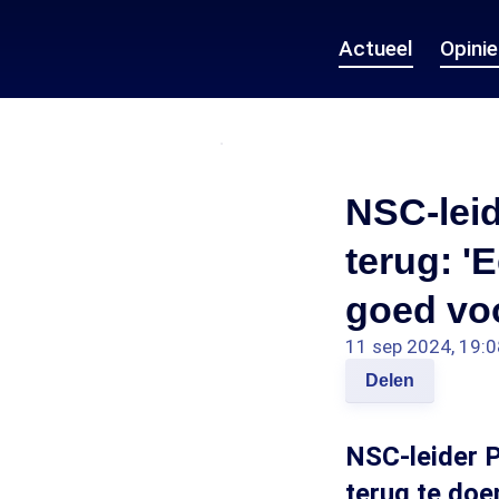
Actueel
Opini
NSC-leide
terug: '
goed voo
11 sep 2024, 19:0
Delen
NSC-leider P
terug te doen