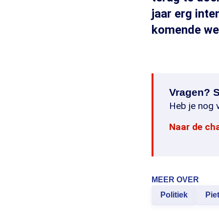
jaar erg int
komende weke
Vragen? S
Heb je nog v
Naar de ch
MEER OVER
Politiek
Pie