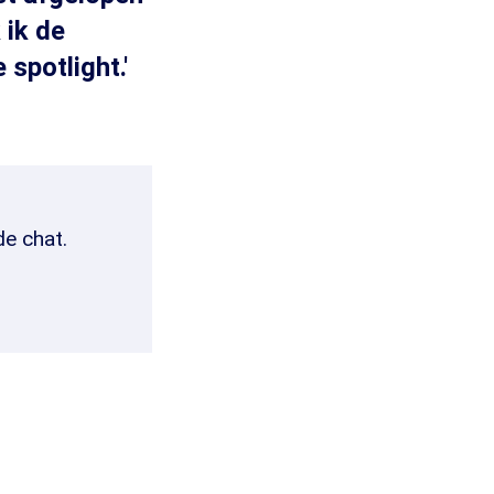
 ik de
spotlight.'
de chat.