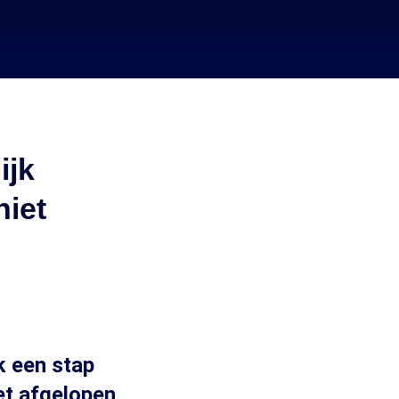
ijk
niet
k een stap
het afgelopen