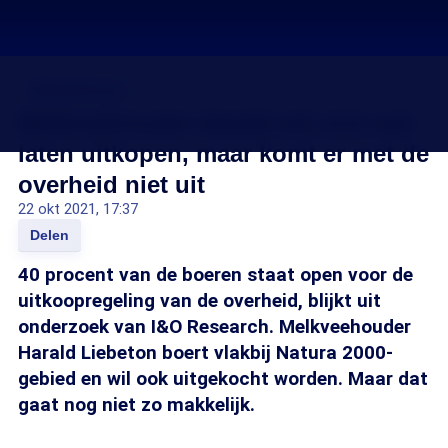
Stikstofcrisis
Melkveehouder Harald wil zich wel
laten uitkopen, maar komt er met de
overheid niet uit
22 okt 2021, 17:37
Delen
40 procent van de boeren staat open voor de
uitkoopregeling van de overheid, blijkt uit
onderzoek van I&O Research. Melkveehouder
Harald Liebeton boert vlakbij Natura 2000-
gebied en wil ook uitgekocht worden. Maar dat
gaat nog niet zo makkelijk.