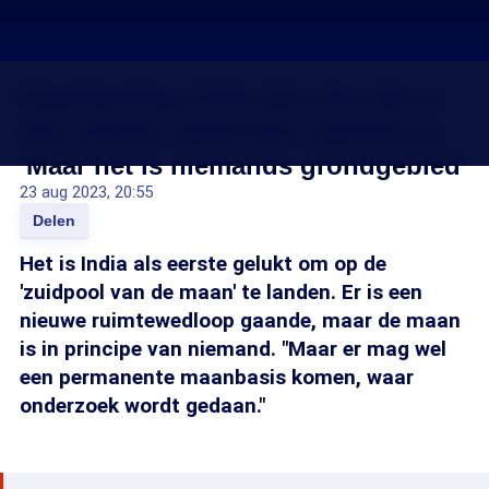
Maanlanding India laat zien dat er
een nieuwe 'spacerace' gaande is:
'Maar het is niemands grondgebied'
23 aug 2023, 20:55
Delen
Het is India als eerste gelukt om op de
'zuidpool van de maan' te landen. Er is een
nieuwe ruimtewedloop gaande, maar de maan
is in principe van niemand. "Maar er mag wel
een permanente maanbasis komen, waar
onderzoek wordt gedaan."