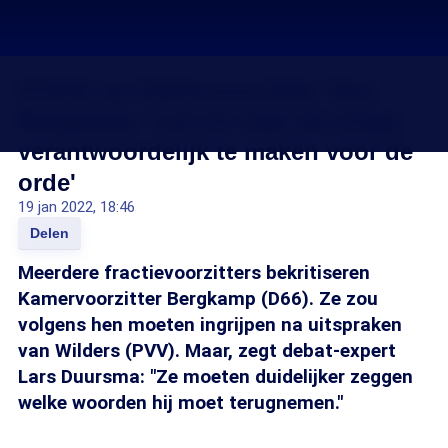
Kritiek op Kamervoorzitter Vera
Bergkamp: 'Laf om haar als enige
verantwoordelijk te maken voor de
orde'
19 jan 2022, 18:46
Delen
Meerdere fractievoorzitters bekritiseren
Kamervoorzitter Bergkamp (D66). Ze zou
volgens hen moeten ingrijpen na uitspraken
van Wilders (PVV). Maar, zegt debat-expert
Lars Duursma: "Ze moeten duidelijker zeggen
welke woorden hij moet terugnemen."