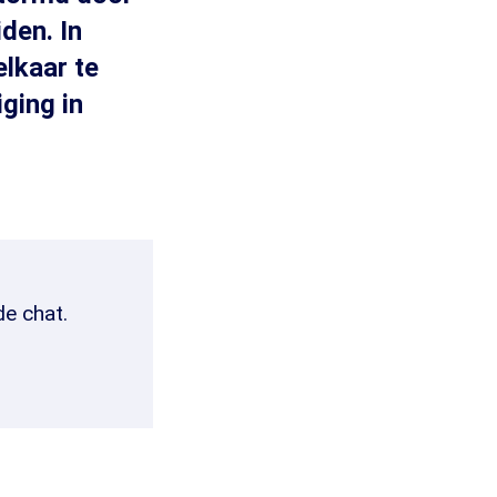
den. In
lkaar te
ging in
de chat.