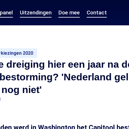
epanel
Uitzendingen
Doe mee
Contact
kiezingen 2020
e dreiging hier een jaar na d
lbestorming? 'Nederland ge
nog niet'
3
eden werd in Washington het Capitool be