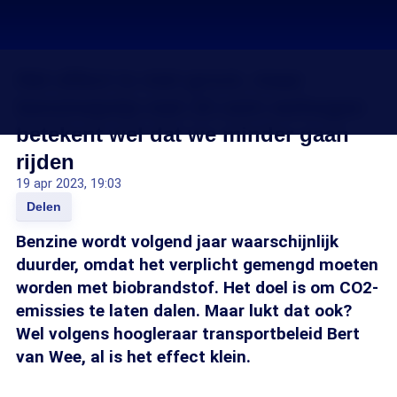
Het effect is niet groot, maar
benzineprijs met 10 cent verhogen
betekent wel dat we minder gaan
rijden
19 apr 2023, 19:03
Delen
Benzine wordt volgend jaar waarschijnlijk
duurder, omdat het verplicht gemengd moeten
worden met biobrandstof. Het doel is om CO2-
emissies te laten dalen. Maar lukt dat ook?
Wel volgens hoogleraar transportbeleid Bert
van Wee, al is het effect klein.