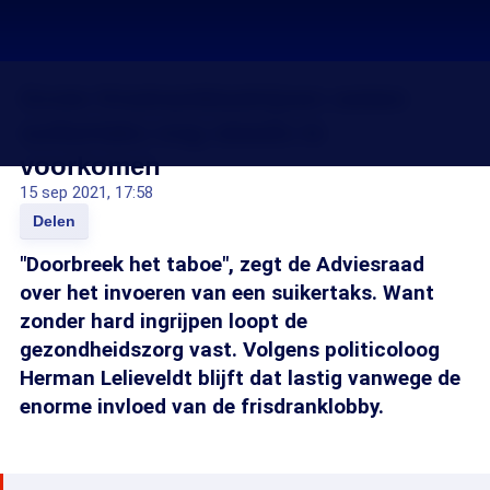
Grote frisdrankbedrijven weten
suikertaks nog steeds te
voorkomen
15 sep 2021, 17:58
Delen
"Doorbreek het taboe", zegt de Adviesraad
over het invoeren van een suikertaks. Want
zonder hard ingrijpen loopt de
gezondheidszorg vast. Volgens politicoloog
Herman Lelieveldt blijft dat lastig vanwege de
enorme invloed van de frisdranklobby.