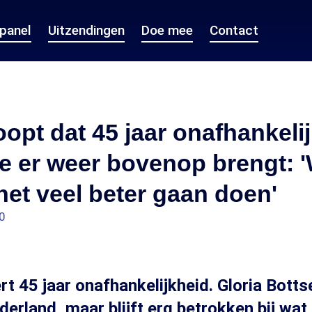
epanel
Uitzendingen
Doe mee
Contact
oopt dat 45 jaar onafhankeli
e er weer bovenop brengt: 
et veel beter gaan doen'
0
rt 45 jaar onafhankelijkheid. Gloria Botts
derland, maar blijft erg betrokken bij wat 