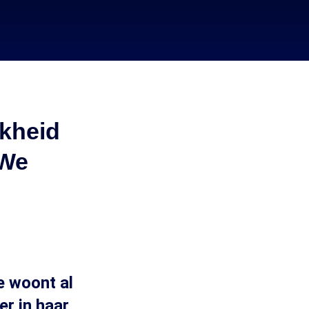
jkheid
'We
e woont al
er in haar