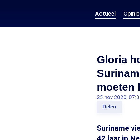
Actueel
Opini
Gloria h
Surinam
moeten h
25 nov 2020, 07:0
Delen
Suriname vie
42 jaar in Ne