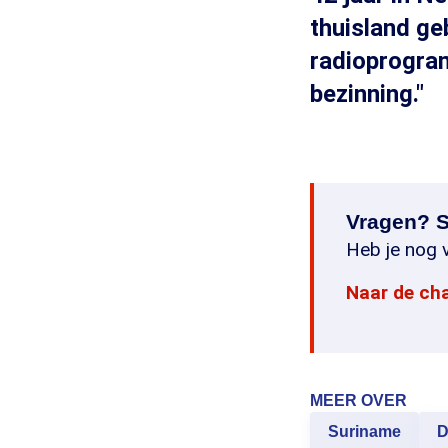
thuisland ge
radioprogram
bezinning."
Vragen? S
Heb je nog v
Naar de ch
MEER OVER
Suriname
D