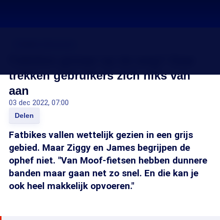
Fatbike-discussie
Fatbikes gevaar op de weg? Daar
trekken gebruikers zich niks van
aan
03 dec 2022, 07:00
Delen
Fatbikes vallen wettelijk gezien in een grijs
gebied. Maar Ziggy en James begrijpen de
ophef niet. "Van Moof-fietsen hebben dunnere
banden maar gaan net zo snel. En die kan je
ook heel makkelijk opvoeren."