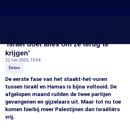
Er worden meer Palestijnen dan
Israëliërs vrijgelaten, hoe komt dat?
'Israël doet alles om ze terug te
krijgen'
22 feb 2025, 19:04
Delen
De eerste fase van het staakt-het-vuren
tussen Israël en Hamas is bijna voltooid. De
afgelopen maand ruilden de twee partijen
gevangenen en gijzelaars uit. Maar tot nu toe
komen hierbij meer Palestijnen dan Israëliërs
vrij.