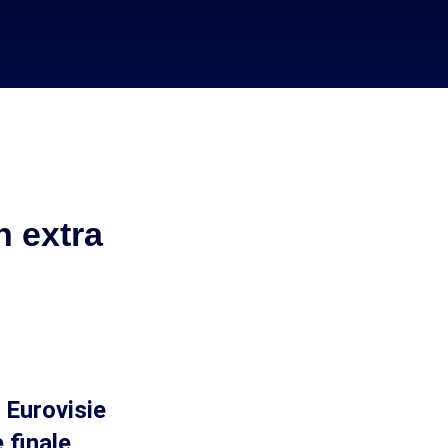
n extra
 Eurovisie
 finale