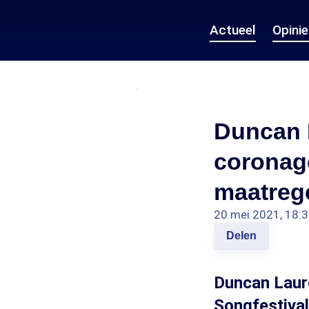
Actueel
Opini
Duncan 
coronage
maatreg
20 mei 2021, 18:
Delen
Duncan Laure
Songfestival