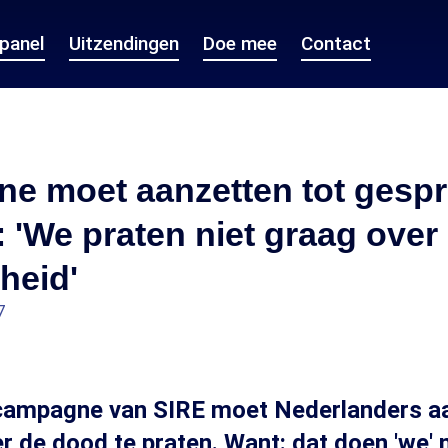
epanel
Uitzendingen
Doe mee
Contact
e moet aanzetten tot gespr
 'We praten niet graag over
kheid'
7
campagne van SIRE moet Nederlanders 
 de dood te praten. Want: dat doen 'we' n