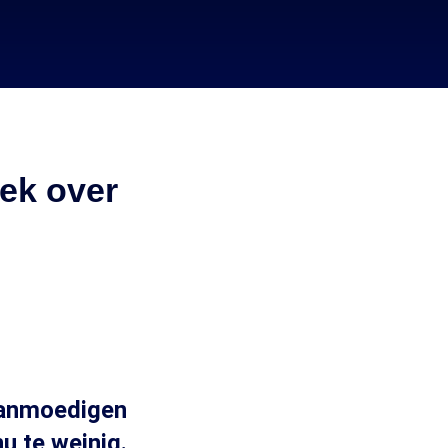
ek over
aanmoedigen
u te weinig.