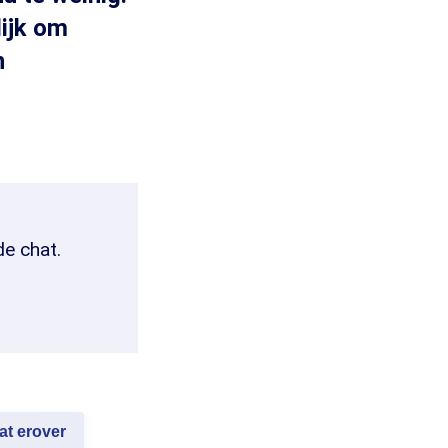
ijk om
n
de chat.
at erover