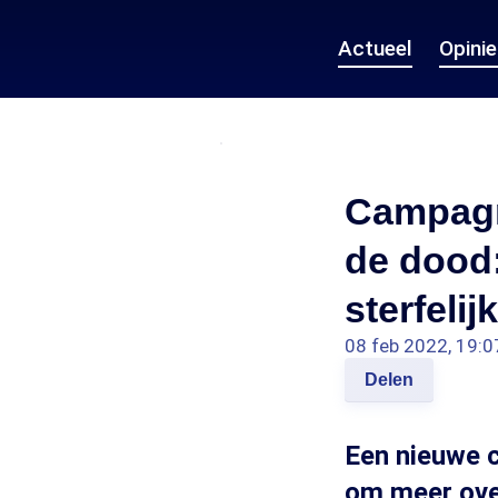
Actueel
Opini
Campagn
de dood:
sterfelij
08 feb 2022, 19:0
Delen
Een nieuwe 
om meer over