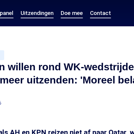
epanel
Uitzendingen
Doe mee
Contact
n willen rond WK-wedstrijd
meer uitzenden: 'Moreel bel
6
als AH en KPN reizen niet af naar Qatar,