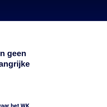
en geen
angrijke
 waar het WK