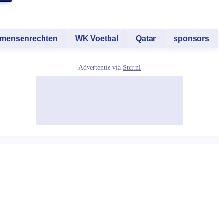
mensenrechten
WK Voetbal
Qatar
sponsors
Advertentie via
Ster.nl