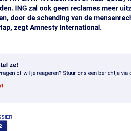
den. ING zal ook geen reclames meer uit
den, door de schending van de mensenrec
stap, zegt Amnesty International.
tel ze!
ragen of wil je reageren? Stuur ons een berichtje via 
at
SSIER
2