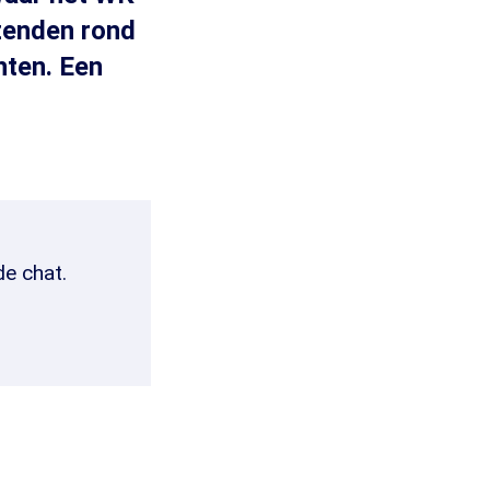
zenden rond
hten. Een
de chat.