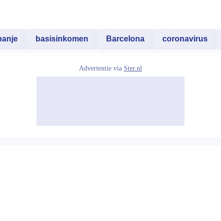
panje
basisinkomen
Barcelona
coronavirus
Advertentie via
Ster.nl