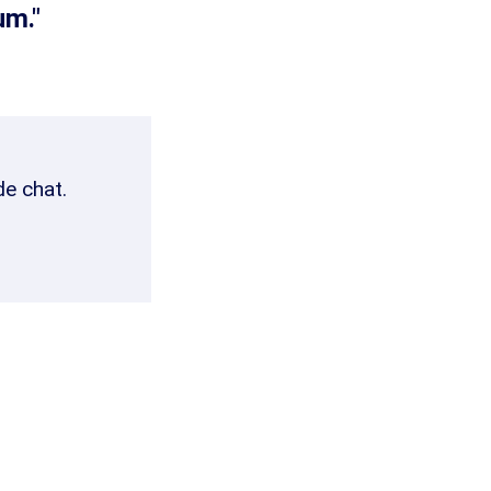
um."
de chat.