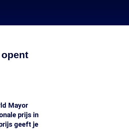
 opent
rld Mayor
nale prijs in
rijs geeft je