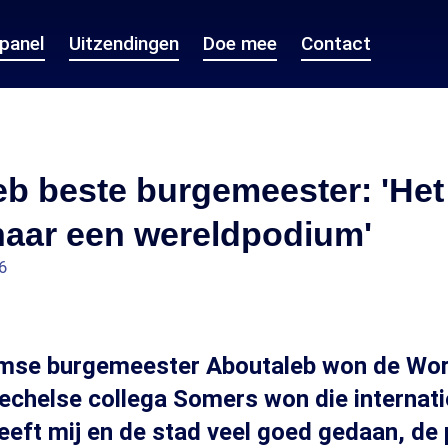
epanel
Uitzendingen
Doe mee
Contact
b beste burgemeester: 'Het
naar een wereldpodium'
6
mse burgemeester Aboutaleb won de Wo
Mechelse collega Somers won die internatio
eeft mij en de stad veel goed gedaan, de p