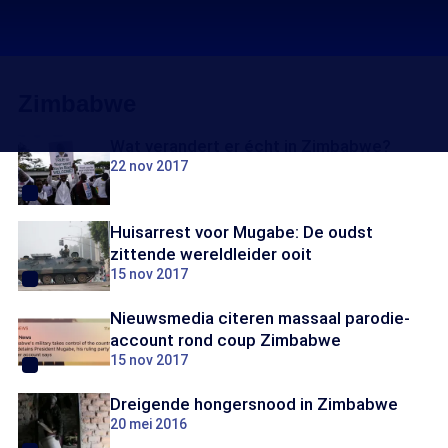
Zimbabwe
Wat verandert er écht in Zimbabwe?
22 nov 2017
Huisarrest voor Mugabe: De oudst
zittende wereldleider ooit
15 nov 2017
Nieuwsmedia citeren massaal parodie-
account rond coup Zimbabwe
15 nov 2017
Dreigende hongersnood in Zimbabwe
20 mei 2016