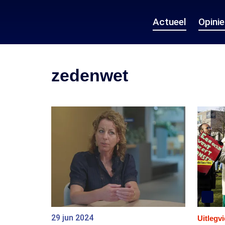
Actueel
Opini
zedenwet
29 jun 2024
Uitlegv