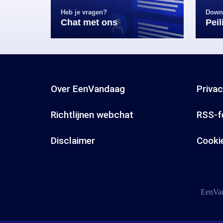
Heb je vragen?
Down
Chat met ons
Pei
Over EenVandaag
Priva
Richtlijnen webchat
RSS-f
Disclaimer
Cooki
EenVan