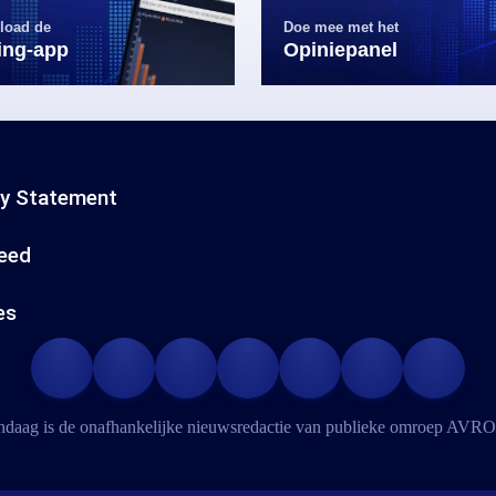
load de
Doe mee met het
ling-app
Opiniepanel
cy Statement
eed
es
daag is de onafhankelijke nieuwsredactie van publieke omroep
AVRO