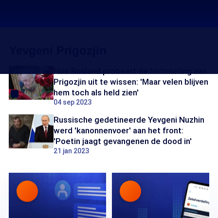
Yevgeni Prigozjin
Hoe Rusland probeert de herinnering aan
Prigozjin uit te wissen: 'Maar velen blijven
hem toch als held zien'
04 sep 2023
Russische gedetineerde Yevgeni Nuzhin
werd 'kanonnenvoer' aan het front:
'Poetin jaagt gevangenen de dood in'
21 jan 2023