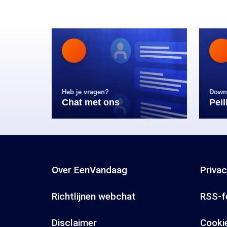
Heb je vragen?
Down
Chat met ons
Pei
Over EenVandaag
Priva
Richtlijnen webchat
RSS-f
Disclaimer
Cooki