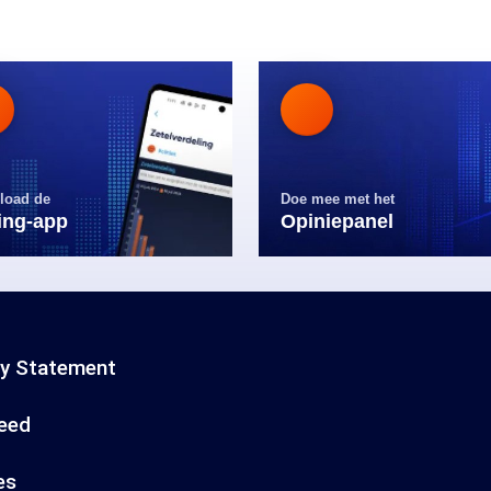
load de
Doe mee met het
ling-app
Opiniepanel
cy Statement
eed
es