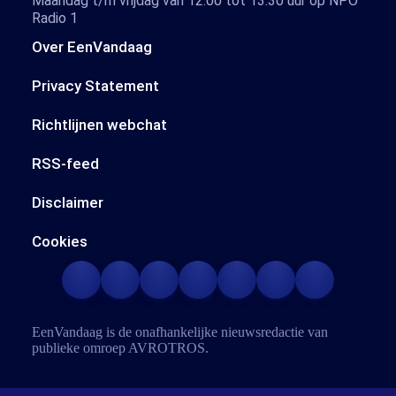
Maandag t/m vrijdag van 12.00 tot 13.30 uur op NPO
Radio 1
Over EenVandaag
Privacy Statement
Richtlijnen webchat
RSS-feed
Disclaimer
Cookies
EenVandaag is de onafhankelijke nieuwsredactie van
publieke omroep
AVROTROS
.