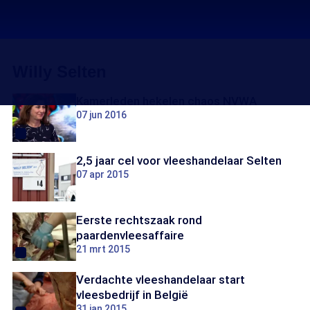
Willy Selten
Kamerleden hekelen chaos NVWA
07 jun 2016
2,5 jaar cel voor vleeshandelaar Selten
07 apr 2015
Eerste rechtszaak rond
paardenvleesaffaire
21 mrt 2015
Verdachte vleeshandelaar start
vleesbedrijf in België
31 jan 2015