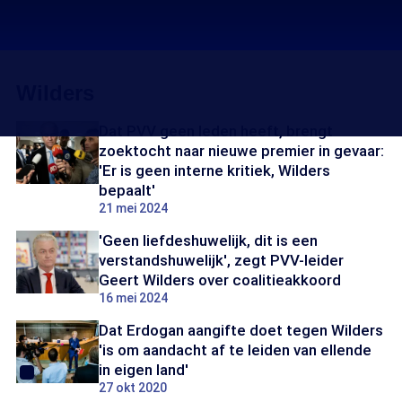
Wilders
Dat PVV geen leden heeft, brengt
zoektocht naar nieuwe premier in gevaar:
'Er is geen interne kritiek, Wilders
bepaalt'
21 mei 2024
'Geen liefdeshuwelijk, dit is een
verstandshuwelijk', zegt PVV-leider
Geert Wilders over coalitieakkoord
16 mei 2024
Dat Erdogan aangifte doet tegen Wilders
'is om aandacht af te leiden van ellende
in eigen land'
27 okt 2020