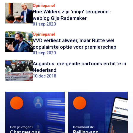
Opiniepanel
Hoe Wilders zijn 'mojo' terugvond -
weblog Gijs Rademaker
01 sep 2020
Opiniepanel
VVD verliest alweer, maar Rutte wel
populairste optie voor premierschap
01 sep 2020
Augustus: dreigende cartoons en hitte in
Nederland
10 dec 2018
Heb je vragen?
Download de
Chat met ons
Peiling-app