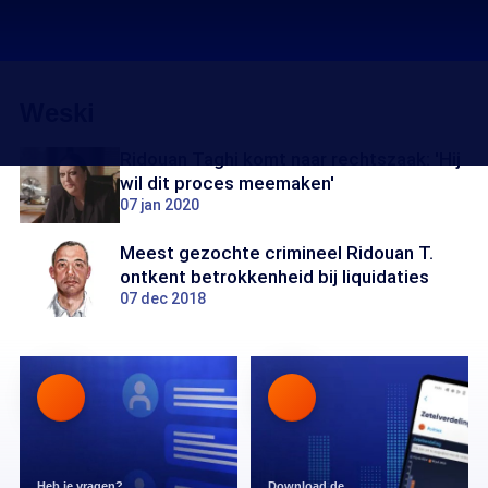
Weski
Ridouan Taghi komt naar rechtszaak: 'Hij
wil dit proces meemaken'
07 jan 2020
Meest gezochte crimineel Ridouan T.
ontkent betrokkenheid bij liquidaties
07 dec 2018
Heb je vragen?
Download de