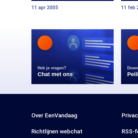
11 apr 2005
11 feb 
Heb je vragen?
Down
Chat met ons
Pei
Over EenVandaag
Priva
Richtlijnen webchat
RSS-f