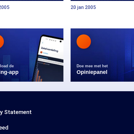
2005
20 jan 2005
load de
Doe mee met het
ling-app
Opiniepanel
cy Statement
eed