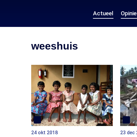
Actueel
Opini
weeshuis
24 okt 2018
23 dec