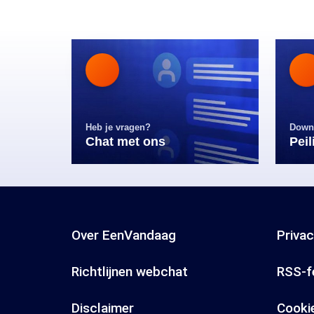
Heb je vragen?
Down
Chat met ons
Pei
Over EenVandaag
Priva
Richtlijnen webchat
RSS-f
Disclaimer
Cooki