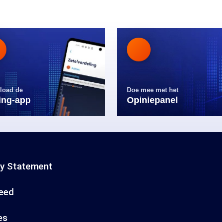
load de
Doe mee met het
ling-app
Opiniepanel
cy Statement
eed
es