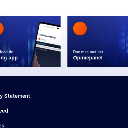
load de
Doe mee met het
ling-app
Opiniepanel
cy Statement
eed
es