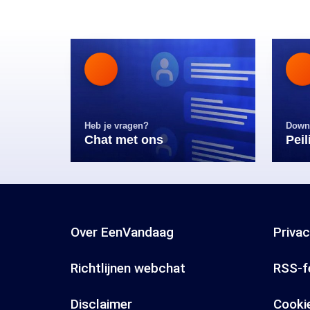
Heb je vragen?
Down
Chat met ons
Pei
Over EenVandaag
Priva
Richtlijnen webchat
RSS-f
Disclaimer
Cooki