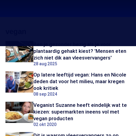
vegan
Ben je gezonder bezig als je voor
plantaardig gehakt kiest? 'Mensen eten
zich niet dik aan vleesvervangers'
28 aug 2025
Op latere leeftijd vegan: Hans en Nicole
deden dat voor het milieu, maar kregen
ook kritiek
08 sep 2024
Veganist Suzanne heeft eindelijk wat te
kiezen: supermarkten ineens vol met
vegan producten
02 okt 2020
Dit is waarom vleesvervangers zo op